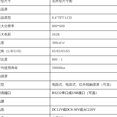
外型尺寸
见外型尺寸图
液晶屏
液晶类型
8.4
”
TFT LCD
最大分辨率
800*600
最大色彩
262K
亮度
300cd/
㎡
角（L/R/U/D）
65/65/65/65
对比度
800
：1
平均使用寿命
50000hrs
触摸屏
类型
电阻式、电容式、红外线触摸屏（可选）
通讯端口
RS232
串口或USB接口（可选）
电源
电压
DC12V
或DC9-36V或AC220V