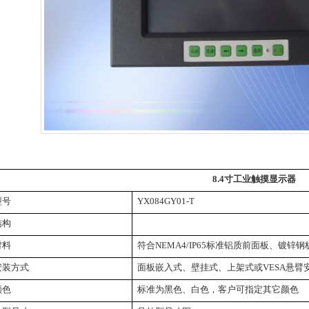
8.4
寸工业触摸显示器
型号
YX084GY01-T
结构
材料
符合
NEMA4/IP65
标准
铝质前面板、
镀锌钢
安装方式
面板嵌入式、壁挂式、
上架式
或
VESA
悬臂
颜色
标准为黑色、白色，客户可指定其它颜色