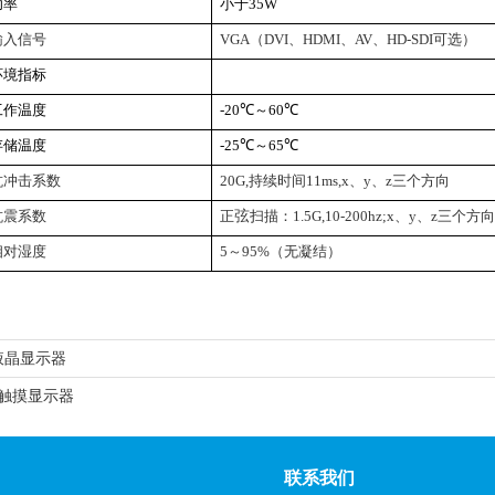
功率
小于35W
输入信号
VGA
（DVI、HDMI、AV、HD-SDI可选）
环境指标
工作温度
-20
℃～60℃
存储温度
-25
℃～65℃
抗冲击系数
20G
,
持续时间11ms,x、y、z三个方向
抗震系数
正
弦
扫描：
1.5G
,10-200hz;x、y、z三个方向
相对湿度
5
～95%（无凝结）
业液晶显示器
业触摸显示器
联系我们