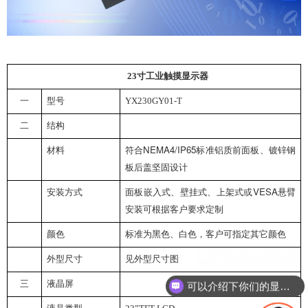
23
寸工业触摸显示器
一
型号
YX230GY01-T
二
结构
NEMA4/IP65
材料
符合
标准
铝质前面板、
镀锌钢
板后盖
坚固设计
VESA
安装方式
面板嵌入式、壁挂式、
上架式
或
悬臂
安装
可根据客户要求定制
颜色
标准为黑色、白色，客户可指定其它颜色
外型尺寸
见外型尺寸图
三
液晶屏
可以介绍下你们的显示器吗？