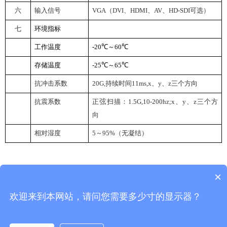
六
输入信号
VGA
（DVI、HDMI、AV、HD-SDI可选）
七
环境指标
工作温度
-20
℃～60℃
存储温度
-25
℃～65℃
抗冲击系数
20G
,
持续时间11ms,x、y、z三个方向
抗震系数
正
弦
扫描：
1.5G
,10-200hz;x、y、z三个方
向
相对湿度
5
～95%（无凝结）
×
返回首页
返回列表
欢迎来到本网站，请问您需要多少寸的显示器？
武汉佑兴科技有限公司
Copyright © 2026 www.youxinglcd.com