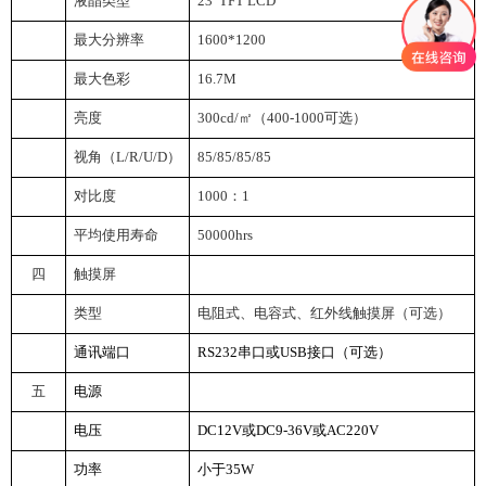
液晶类型
23
”TFT LCD
最大分辨率
1600*1200
最大色彩
16.7M
亮度
300cd/
㎡（400-1000可选）
视角（L/R/U/D）
85/85/85/85
对比度
1000
：1
平均使用寿命
50000hrs
四
触摸屏
类型
电阻式、电容式、红外线触摸屏（可选）
通讯端口
RS232
串口或USB接口（可选）
五
电源
电压
DC12V
或DC9-36V或AC220V
功率
小于35W