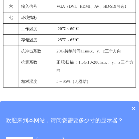
六
输入信号
VGA
（DVI、HDMI、AV、HD-SDI可选）
七
环境指标
工作温度
-20
℃～60℃
存储温度
-25
℃～65℃
抗冲击系数
20G
,
持续时间11ms,x、y、z三个方向
抗震系数
正
弦
扫描：
1.5G
,10-200hz;x、y、z三个方
向
相对湿度
5
～95%（无凝结）
×
返回首页
返回列表
欢迎来到本网站，请问您需要多少寸的显示器？
武汉佑兴科技有限公司
Copyright © 2026 www.youxinglcd.com