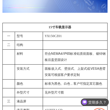
15
寸车载显示器
一
型号
YX150CZ01
二
结构
NEMA4/IP65
材料
符合
标准
铝质前面板、
镀锌钢
板后盖
坚固设计
VESA
安装方式
面板嵌入式、壁挂式、
上架式
或
悬臂
安装
可根据客户要求定制
颜色
标准为黑色、白色，客户可指定其它颜色
外型尺寸
见外型尺寸图
三
液晶屏
货期多久？