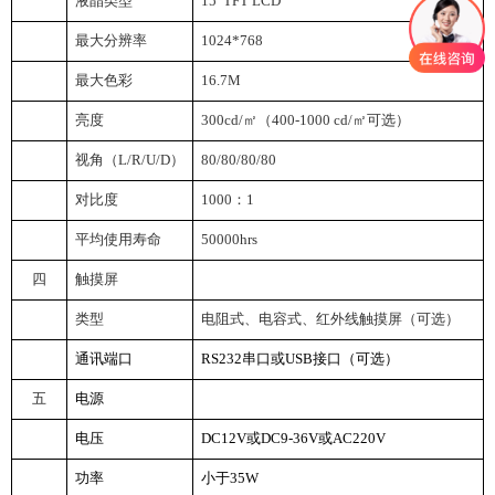
液晶类型
15
”TFT LCD
最大分辨率
1024*768
最大色彩
16.7M
亮度
300cd/
㎡（400-1000 cd/㎡可选）
视角（L/R/U/D）
80/80/80/80
对比度
1000
：1
平均使用寿命
50000hrs
四
触摸屏
类型
电阻式、电容式、红外线触摸屏（可选）
通讯端口
RS232
串口或USB接口（可选）
五
电源
电压
DC12V
或DC9-36V或AC220V
功率
小于35W