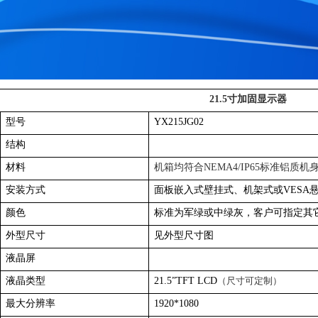
21.5
寸加固显示器
型号
YX215JG02
结构
材料
机箱均
符合
NEMA4/IP65
标准
铝质机
安装方式
面板嵌入式壁挂式、机架式或
VESA
颜色
标准为军绿或中绿灰，客户可指定其
外型尺寸
见外型尺寸图
液晶屏
液晶类型
21.5
”TFT LCD
（尺寸可定制）
最大分辨率
1920*1080