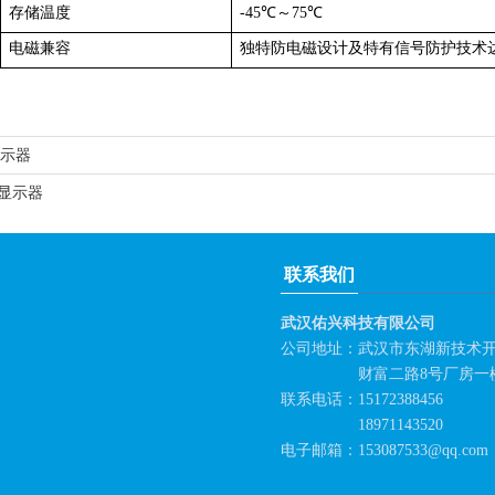
存储温度
-45
℃～75℃
电磁兼容
独特防电磁设计及特有信号防护技术达到GJ
显示器
固显示器
联系我们
武汉佑兴科技有限公司
公司地址：武汉市东湖新技术
财富二路8号厂房一楼西
联系电话：15172388456
18971143520
电子邮箱：153087533@qq.com