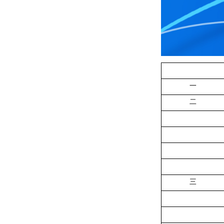
一
二
三