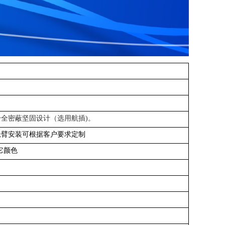
身
全密蔽
坚固设计
（选用航插)。
悬臂安装
可根据客户要求定制
它颜色