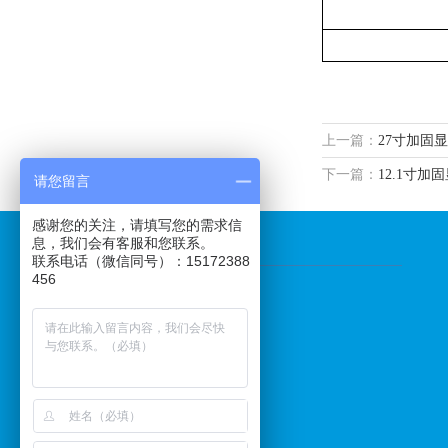
上一篇：
27寸加固
下一篇：
12.1寸加
请您留言
感谢您的关注，请填写您的需求信
息，我们会有客服和您联系。
快速导航
联系电话（微信同号）：15172388
456
武汉佑兴科技产品分类导航：
工业显示器
工业监视器
军用显示器
军用监视器
加固显示器
翻盖显示器
船用显示器
车载显示器
友情链接：
百度
淘宝网