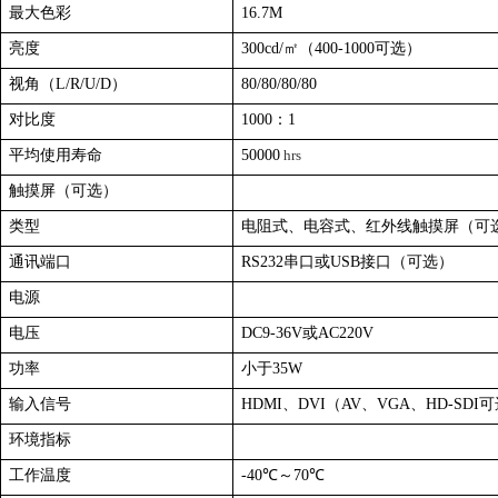
最大色彩
16.7M
亮度
300cd/
㎡（400-1000可选）
视角（L/R/U/D）
80/80/80/80
对比度
1000
：1
平均使用寿命
50000
hrs
触摸屏（可选）
类型
电阻式、电容式、红外线触摸屏（可
通讯端口
RS232
串口或USB接口（可选）
电源
电压
DC9-36V
或AC220V
功率
小于35W
输入信号
HDMI
、DVI（AV、VGA、HD-SDI
环境指标
工作温度
-40
℃～70℃