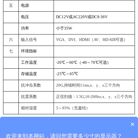
五
电源
电压
DC12V
或AC220V或DC9-36V
功率
小于35W
六
输入信号
VGA
、DVI、HDMI（AV、HD-SDI可选）
七
环境指标
工作温度
-20
℃～60℃（-40～70℃可选）
存储温度
-25
℃～65℃
抗冲击系数
20G
,
持续时间11ms,x、y、z三个方向
抗震系数
正
弦
扫描：
1.5G
,10-200hz;x、y、z三个方向
相对湿度
5
～95%（无凝结）
×
返回首页
返回列表
欢迎来到本网站，请问您需要多少寸的显示器？