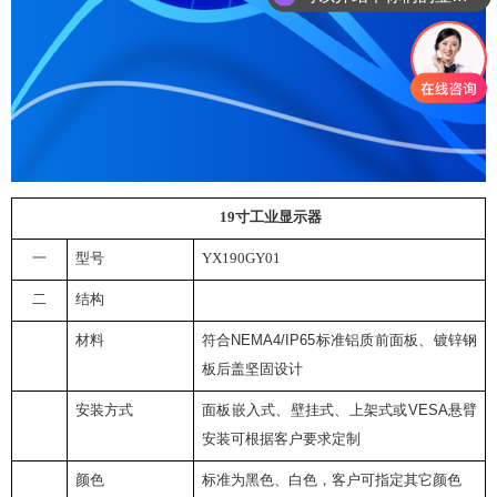
19
寸工业显示器
一
型号
YX190GY01
二
结构
材料
符合
NEMA4/IP65
标准
铝质前面板、
镀锌钢
板后盖
坚固设计
安装方式
面板嵌入式、壁挂式、
上架式
或
VESA
悬臂
安装
可根据客户要求定制
颜色
标准为黑色、白色，客户可指定其它颜色