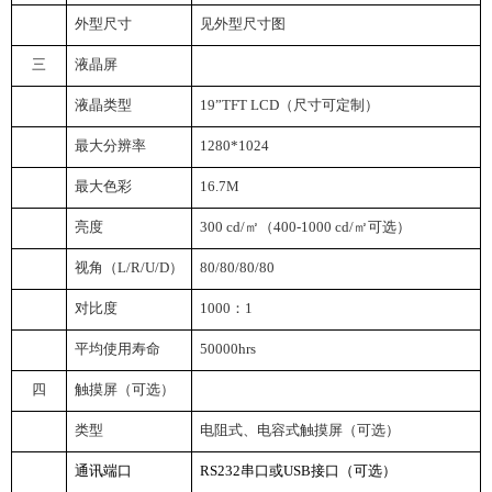
外型尺寸
见外型尺寸图
三
液晶屏
液晶类型
19
”TFT LCD（尺寸可定制）
最大分辨率
1280*1024
最大色彩
16.7M
亮度
300 cd/
㎡（400-1000 cd/㎡可选）
视角（L/R/U/D）
80/80/80/80
对比度
1000
：1
平均使用寿命
50000hrs
四
触摸屏（可选）
类型
电阻式、电容式触摸屏（可选）
通讯端口
RS232
串口或USB接口（可选）