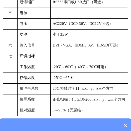
通讯端口
RS232
串口或USB接口（可选）
五
电源
电压
AC220V
（DC9-36V、DC12V可选）
功率
小于35W
六
输入信号
DVI
（VGA、HDMI、AV、HD-SDI可选）
七
环境指标
工作温度
-20
℃～60℃（-40℃～70℃可选）
存储温度
-25
℃～65℃
抗冲击系数
20G
,
持续时间11ms,x、y、z三个方向
抗震系数
正
弦
扫描：
1.5G
,10-200hz;x、y、z三个方向
相对湿度
5
～95%（无凝结）
×
返回首页
返回列表