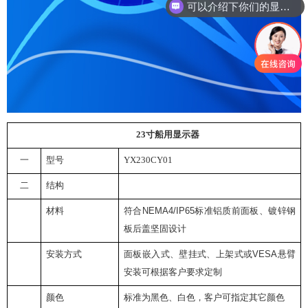
可以介绍下你们的显示器吗？
23
寸船用显示器
一
型号
YX230CY01
二
结构
材料
符合
NEMA4/IP65
标准
铝质前面板、
镀锌钢
板后盖
坚固设计
安装方式
面板嵌入式、壁挂式、
上架式
或
VESA
悬臂
安装
可根据客户要求定制
颜色
标准为黑色、白色，客户可指定其它颜色