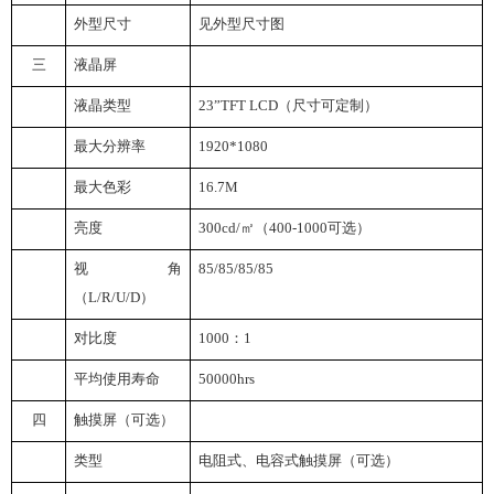
外型尺寸
见外型尺寸图
三
液晶屏
液晶类型
23
”TFT LCD（尺寸可定制）
最大分辨率
1920*1080
最大色彩
16.7M
亮度
300cd/
㎡（400-1000可选）
视角
85/85/85/85
（L/R/U/D）
对比度
1000
：1
平均使用寿命
50000hrs
四
触摸屏（可选）
类型
电阻式、电容式触摸屏（可选）