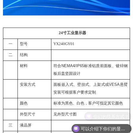
24
寸工业显示器
一
型号
YX240GY01
二
结构
材料
符合
NEMA4/IP65
标准
铝质前面板、
镀锌钢
板后盖
坚固设计
安装方式
面板嵌入式、壁挂式、
上架式
或
VESA
悬臂
安装
可根据客户要求定制
颜色
标准为黑色、白色，客户可指定其它颜色
外型尺寸
见外型尺寸图
你们的联系方式？
三
液晶屏
可以介绍下你们的显示器吗？