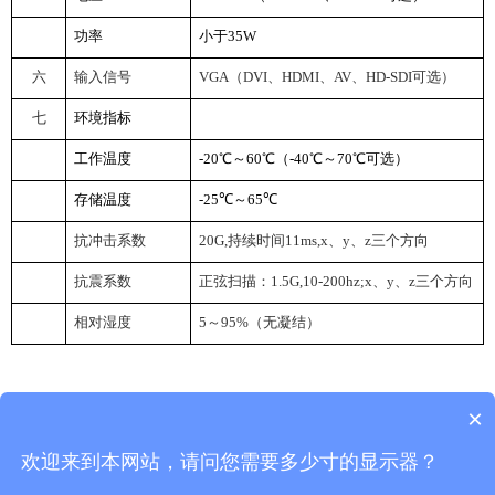
功率
小于35W
六
输入信号
VGA
（DVI、HDMI、AV、HD-SDI可选）
七
环境指标
工作温度
-20
℃～60℃（-40℃～70℃可选）
存储温度
-25
℃～65℃
抗冲击系数
20G
,
持续时间11ms,x、y、z三个方向
抗震系数
正
弦
扫描：
1.5G
,10-200hz;x、y、z三个方向
相对湿度
5
～95%（无凝结）
×
返回首页
返回列表
欢迎来到本网站，请问您需要多少寸的显示器？
武汉佑兴科技有限公司