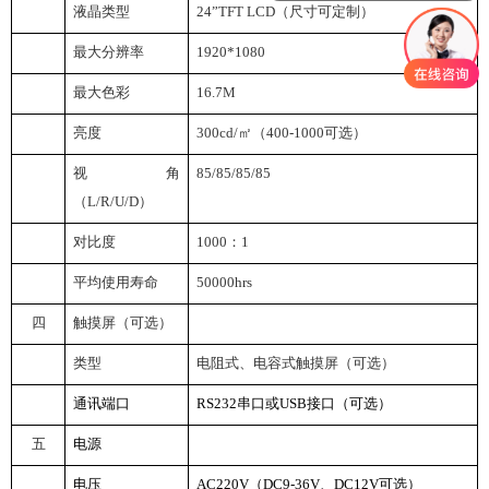
液晶类型
24
”TFT LCD（尺寸可定制）
最大分辨率
1920*1080
最大色彩
16.7M
亮度
300cd/
㎡（400-1000可选）
视角
85/85/85/85
（L/R/U/D）
对比度
1000
：1
平均使用寿命
50000hrs
四
触摸屏（可选）
类型
电阻式、电容式触摸屏（可选）
通讯端口
RS232
串口或USB接口（可选）
五
电源
电压
AC220V
（DC9-36V、DC12V可选）