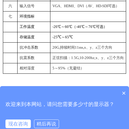
六
输入信号
VGA
、HDMI、DVI（AV、HD-SDI可选）
七
环境指标
工作温度
-20
℃～60℃（-40℃～70℃可选）
存储温度
-25
℃～65℃
抗冲击系数
20G
,
持续时间11ms,x、y、z三个方向
抗震系数
正
弦
扫描：
1.5G
,10-200hz;x、y、z三个方向
相对湿度
5
～95%（无凝结）
×
返回首页
返回列表
欢迎来到本网站，请问您需要多少寸的显示器？
武汉佑兴科技有限公司
Copyright © 2026 www.youxinglcd.com
现在咨询
稍后再说
联系电话：