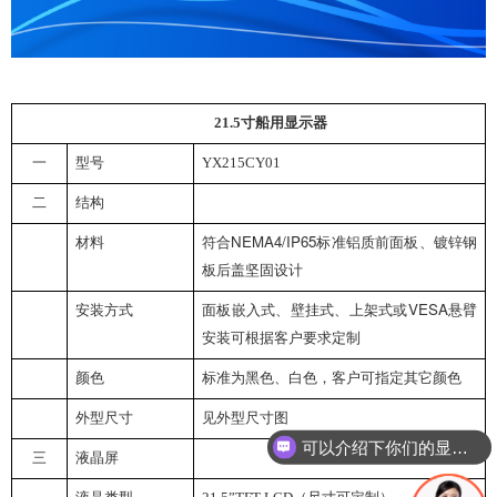
21.5
寸船用显示器
一
型号
YX215CY01
二
结构
NEMA4/IP65
材料
符合
标准
铝质前面板、
镀锌钢
板后盖
坚固设计
VESA
安装方式
面板嵌入式、壁挂式、
上架式
或
悬臂
安装
可根据客户要求定制
颜色
标准为黑色、白色，客户可指定其它颜色
外型尺寸
见外型尺寸图
可以介绍下你们的显示器吗？
三
液晶屏