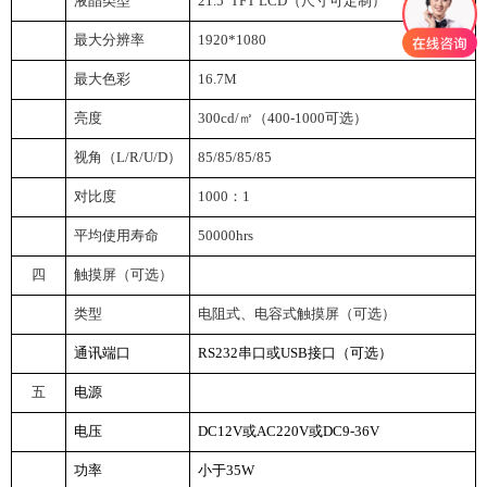
液晶类型
21.5
”TFT LCD（尺寸可定制）
最大分辨率
1920*1080
最大色彩
16.7M
亮度
300cd/
㎡（400-1000可选）
视角（L/R/U/D）
85/85/85/85
对比度
1000
：1
平均使用寿命
50000hrs
四
触摸屏（可选）
类型
电阻式、电容式触摸屏（可选）
通讯端口
RS232
串口或USB接口（可选）
五
电源
电压
DC12V
或AC220V或DC9-36V
功率
小于35W